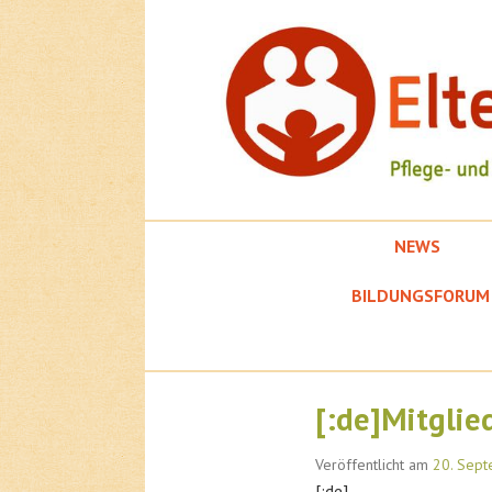
Springe
zum
Inhalt
NEWS
EFK
BILDUNGSFORUM
[:de]Mitglie
Veröffentlicht am
20. Sep
[:de]