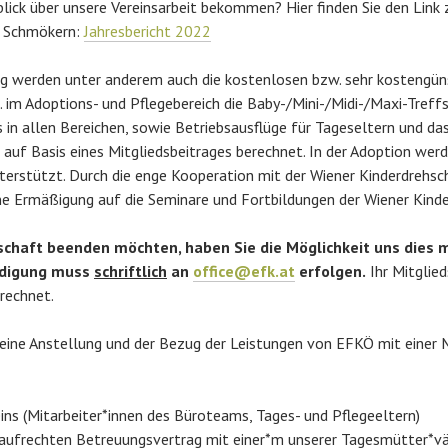
lick über unsere Vereinsarbeit bekommen? Hier finden Sie den Link
m Schmökern:
Jahresbericht 2022
ag werden unter anderem auch die kostenlosen bzw. sehr kostengü
B. im Adoptions- und Pflegebereich die Baby-/Mini-/Midi-/Maxi-Tref
 in allen Bereichen, sowie Betriebsausflüge für Tageseltern und da
auf Basis eines Mitgliedsbeitrages berechnet. In der Adoption werd
erstützt. Durch die enge Kooperation mit der Wiener Kinderdreh
e Ermäßigung auf die Seminare und Fortbildungen der Wiener Kinde
dschaft beenden möchten, haben Sie die Möglichkeit uns dies m
ndigung muss
schriftlich
an
office@efk.at
erfolgen.
Ihr Mitglied
erechnet.
 eine Anstellung und der Bezug der Leistungen von EFKÖ mit einer 
ins (Mitarbeiter*innen des Büroteams, Tages- und Pflegeeltern)
aufrechten Betreuungsvertrag mit einer*m unserer Tagesmütter*v