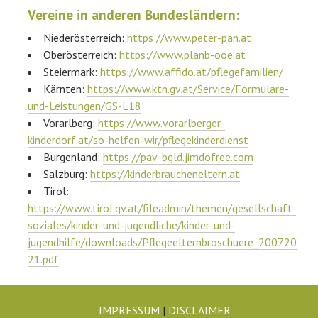
Vereine in anderen Bundesländern:
Niederösterreich:
https://www.peter-pan.at
Oberösterreich:
https://www.planb-ooe.at
Steiermark:
https://www.affido.at/pflegefamilien/
Kärnten:
https://www.ktn.gv.at/Service/Formulare-
und-Leistungen/GS-L18
Vorarlberg:
https://www.vorarlberger-
kinderdorf.at/so-helfen-wir/pflegekinderdienst
Burgenland:
https://pav-bgld.jimdofree.com
Salzburg:
https://kinderbraucheneltern.at
Tirol:
https://www.tirol.gv.at/fileadmin/themen/gesellschaft-
soziales/kinder-und-jugendliche/kinder-und-
jugendhilfe/downloads/Pflegeelternbroschuere_200720
21.pdf
IMPRESSUM
|
DISCLAIMER