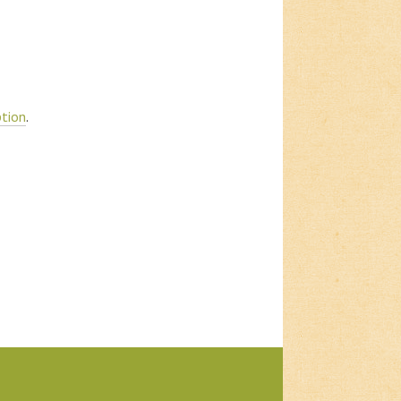
ption
.