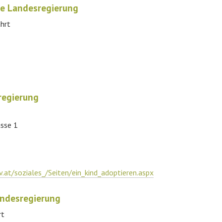
he Landesregierung
hrt
regierung
sse 1
.at/soziales_/Seiten/ein_kind_adoptieren.aspx
andesregierung
rt