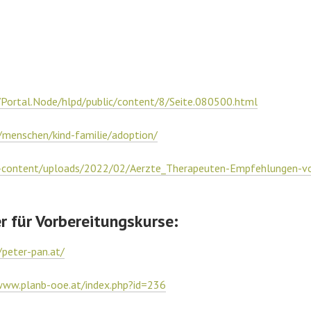
/Portal.Node/hlpd/public/content/8/Seite.080500.html
/menschen/kind-familie/adoption/
-content/uploads/2022/02/Aerzte_Therapeuten-Empfehlungen-vo
 für Vorbereitungskurse:
/peter-pan.at/
www.planb-ooe.at/index.php?id=236