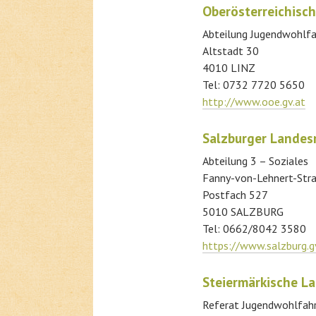
Oberösterreichisc
Abteilung Jugendwohlfa
Altstadt 30
4010 LINZ
Tel: 0732 7720 5650
http://www.ooe.gv.at
Salzburger Landes
Abteilung 3 – Soziales
Fanny-von-Lehnert-Stra
Postfach 527
5010 SALZBURG
Tel: 0662/8042 3580
https://www.salzburg.gv
Steiermärkische L
Referat Jugendwohlfah