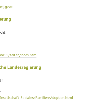
bmj.gv.at
erung
echt
/ma11/seiten/index.htm
sche Landesregierung
 14
2
Gesellschaft-Soziales/Familien/Adoption.html