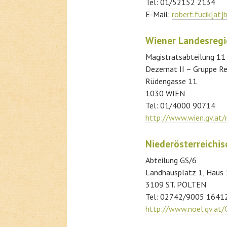
Tel: 01/52152 2134
E-Mail:
robert.fucik[at]
Wiener Landesregi
Magistratsabteilung 11
Dezernat II – Gruppe R
Rüdengasse 11
1030 WIEN
Tel: 01/4000 90714
http://www.wien.gv.at
Niederösterreichi
Abteilung GS/6
Landhausplatz 1, Haus
3109 ST. PÖLTEN
Tel: 02742/9005 1641
http://www.noel.gv.at/