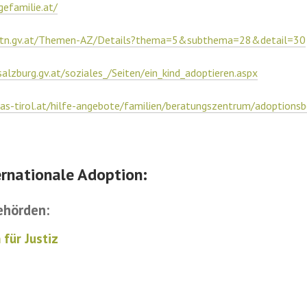
gefamilie.at/
ktn.gv.at/Themen-AZ/Details?thema=5&subthema=28&detail=30
alzburg.gv.at/soziales_/Seiten/ein_kind_adoptieren.aspx
as-tirol.at/hilfe-angebote/familien/beratungszentrum/adoptions
ternationale Adoption:
ehörden:
für Justiz