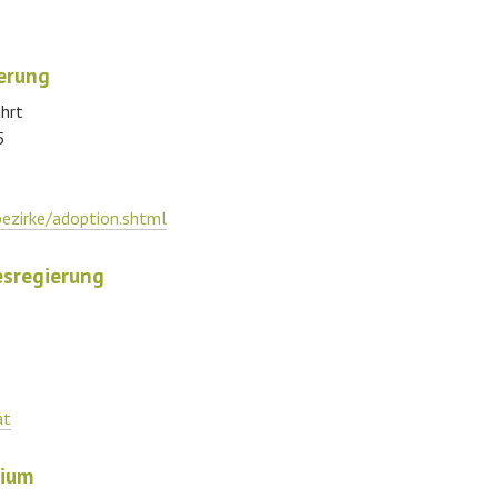
ierung
hrt
5
bezirke/adoption.shtml
esregierung
at
rium