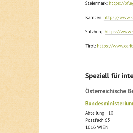
Steiermark:
https://pfle
Kärnten:
https://www.
Salzburg:
https://www.s
Tirol:
https://www.carit
Speziell für in
Österreichische B
Bundesministerium 
Abteilung I 10
Postfach 63
1016 WIEN