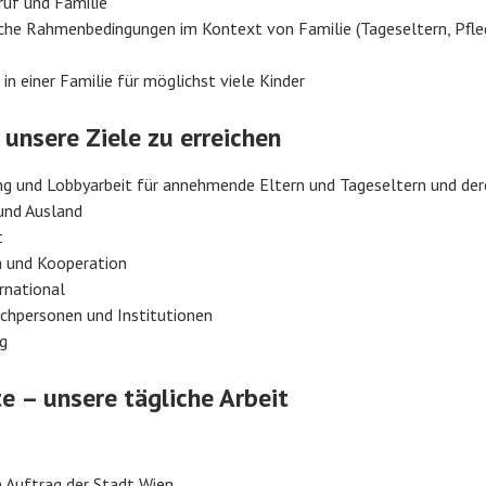
ruf und Familie
iche Rahmenbedingungen im Kontext von Familie (Tageseltern, Pfle
in einer Familie für möglichst viele Kinder
unsere Ziele zu erreichen
ng und Lobbyarbeit für annehmende Eltern und Tageseltern und der
 und Ausland
t
 und Kooperation
rnational
chpersonen und Institutionen
g
 – unsere tägliche Arbeit
m Auftrag der Stadt Wien