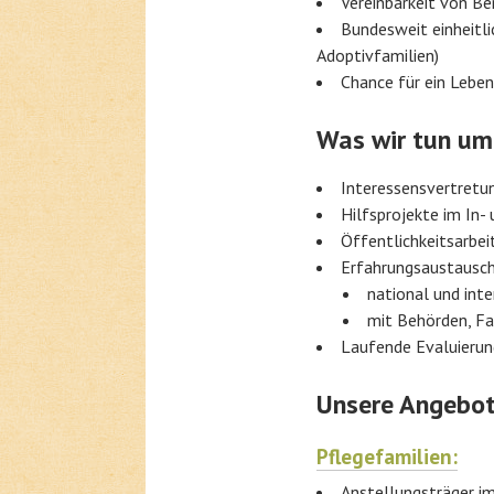
Vereinbarkeit von Be
Bundesweit einheitl
Adoptivfamilien)
Chance für ein Leben 
Was wir tun um 
Interessensvertretu
Hilfsprojekte im In-
Öffentlichkeitsarbei
Erfahrungsaustausch
national und inte
mit Behörden, Fa
Laufende Evaluierun
Unsere Angebote
Pflegefamilien:
Anstellungsträger i