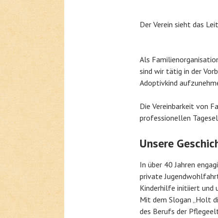
Der Verein sieht das Lei
Als Familienorganisatio
sind wir tätig in der Vo
Adoptivkind aufzunehm
Die Vereinbarkeit von F
professionellen Tagesel
Unsere Geschic
In über 40 Jahren engagie
private Jugendwohlfahrt
Kinderhilfe initiiert un
Mit dem Slogan „Holt d
des Berufs der Pflegeel