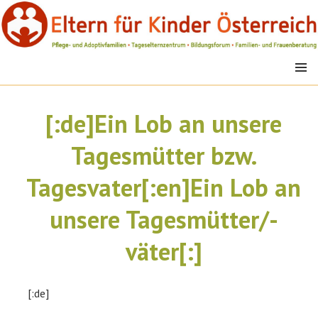
Springe
zum
Inhalt
MENÜ
EFK
[:de]Ein Lob an unsere
Tagesmütter bzw.
Tagesvater[:en]Ein Lob an
unsere Tagesmütter/-
väter[:]
[:de]