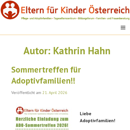
Springe
zum
Inhalt
MENÜ
EFK
Autor:
Kathrin Hahn
Sommertreffen für
Adoptivfamilien!!
Veröffentlicht am
21. April 2026
Lieb
e
Adoptivfamilien!