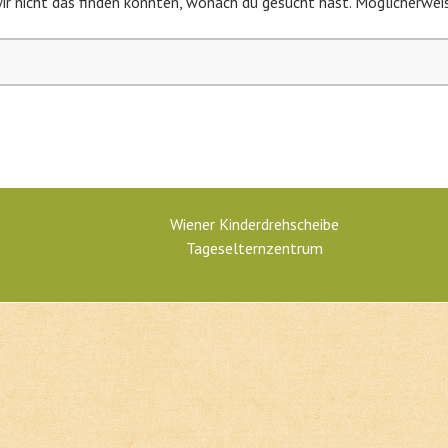
wir nicht das finden konnten, wonach du gesucht hast. Möglicherweis
Wiener Kinderdrehscheibe
Tageselternzentrum