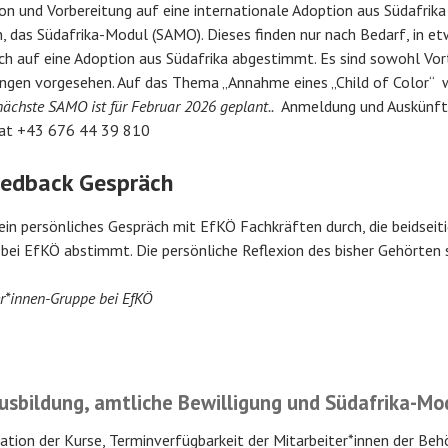
on und Vorbereitung auf eine internationale Adoption aus Südafrika 
, das Südafrika-Modul (SAMO). Dieses finden nur nach Bedarf, in etw
isch auf eine Adoption aus Südafrika abgestimmt. Es sind sowohl Vor
gen vorgesehen. Auf das Thema „Annahme eines „Child of Color“ 
nächste SAMO ist für Februar 2026 geplant..
Anmeldung und Auskünfte
.at +43 676 44 39 810
Feedback Gespräch
ein persönliches Gespräch mit EfKÖ Fachkräften durch, die beidseiti
ei EfKÖ abstimmt. Die persönliche Reflexion des bisher Gehörten 
r*innen-Gruppe bei EfKÖ
usbildung, amtliche Bewilligung und Südafrika-Mo
uation der Kurse, Terminverfügbarkeit der Mitarbeiter*innen der Beh