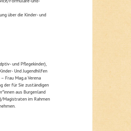
rvice/Formulare-und-
ng über die Kinder- und
ptiv- und Pflegekinder),
 Kinder- Und Jugendhilfen
f – Frau Mag.a Verena
ng der für Sie zuständigen
er*innen aus Burgenland
fe)/Magistraten im Rahmen
unehmen.