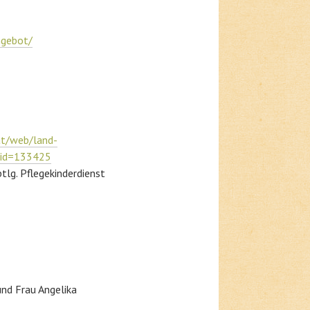
ngebot/
at/web/land-
e_id=133425
tlg. Pflegekinderdienst
und Frau Angelika