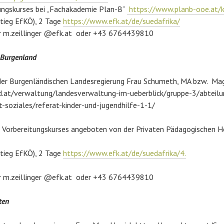
ungskurses bei „Fachakademie Plan-B“
https://www.planb-ooe.at/
stieg EfKÖ), 2 Tage
https://www.efk.at/de/suedafrika/
r m.zeillinger @efk.at oder +43 6764439810
 Burgenland
er Burgenländischen Landesregierung Frau Schumeth, MA bzw. Mag. 
.at/verwaltung/landesverwaltung-im-ueberblick/gruppe-3/abteilu
-soziales/referat-kinder-und-jugendhilfe-1-1/
 Vorbereitungskurses angeboten von der Privaten Pädagogischen H
stieg EfKÖ), 2 Tage
https://www.efk.at/de/suedafrika/4.
r m.zeillinger @efk.at oder +43 6764439810
ten