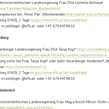
derösterreichischen Landesregierung Frau DSA Cornelia Aschauer
noe/Familien/Adoption_Ausland.html
ungskurses bei „Peter Pan“ (Wochenende)
http://peter-pan.at/kursa
stieg EfKÖ), 2 Tage
https://www.efk.at/de/suedafrika/
r m.zeillinger @efk.at oder +43 6764439810
rlberg
rarlberger Landesregierung Frau DSA Tanja Kopf
https://vorarlberg.
ilseite/-/asset_publisher/qA6AJ38txu0k/content/adoption?articl
ung entw. bei Frau Tanja Kopf oder beim Vorarlberger Kinderdorf, Ab
bher
http://www.kinderdorf.cc
stieg EfKÖ), 2 Tage
https://www.efk.at/de/suedafrika/
r m.zeillinger @efk.at oder +43 6764439810
österreich
rösterreichischen Landesregierung Frau Mag.a Astrid Mitter-Stöhr 
der-jugendhilfe-ooe.at/218.htm