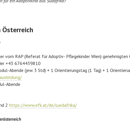
n für ein Adoptivkind aus Südafrika?
n Österreich
n
er vom RAP (Referat für Adoptiv- Pflegekinder Wien) genehmigten 
oder +43 6764439810
odul-Abende (jew. 3 Std) + 1 Orientierungstag (1 Tag) + 1 Orientier
ausbildung/
dul-Abende
)
und 2
https://www.efk.at/de/suedafrika/
rösterreich