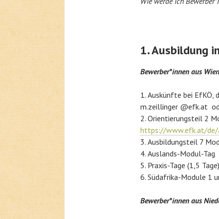
Wie werde ich Bewerber*i
1. Ausbildung i
Bewerber*innen aus Wie
Auskünfte bei EfKÖ, d
m.zeillinger @efk.at 
Orientierungsteil 2 M
https://www.efk.at/de/
Ausbildungsteil 7 Mo
Auslands-Modul-Tag
Praxis-Tage (1,5 Tage
Südafrika-Module 1 
Bewerber*innen aus Niede