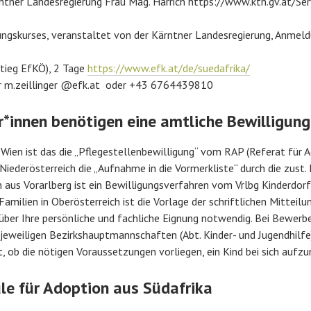
rntner Landesregierung Frau Mag. Harrich https://www.ktn.gv.at/Se
ngskurses, veranstaltet von der Kärntner Landesregierung, Anmeldu
stieg EfKÖ), 2 Tage
https://www.efk.at/de/suedafrika/
r m.zeillinger @efk.at oder +43 6764439810
r*innen benötigen eine amtliche Bewilligung
Wien ist das die „Pflegestellenbewilligung“ vom RAP (Referat für Ad
iederösterreich die „Aufnahme in die Vormerkliste“ durch die zust.
n aus Vorarlberg ist ein Bewilligungsverfahren vom Vrlbg Kinderdor
amilien in Oberösterreich ist die Vorlage der schriftlichen Mitteilu
 über Ihre persönliche und fachliche Eignung notwendig. Bei Bewerb
 jeweiligen Bezirkshauptmannschaften (Abt. Kinder- und Jugendhil
t, ob die nötigen Voraussetzungen vorliegen, ein Kind bei sich aufz
le für Adoption aus Südafrika