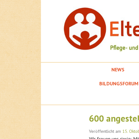
Springe
zum
Inhalt
NEWS
EFK
BILDUNGSFORUM
600 angestel
Veröffentlicht am
15. Okto
Wir freuen uns riesig: M