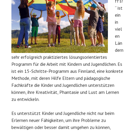
ff‘s!
“ ist
ein
in
viel
en
Län
dern
sehr erfolgreich praktiziertes lösungsorientiertes
Programm für die Arbeit mit Kindern und Jugendlichen. Es
ist ein 15-Schritte-Programm aus Finnland, eine konkrete
Methode, mit deren Hilfe Eltern und pädagogische
Fachkräfte die Kinder und Jugendlichen unterstützen
können, ihre Kreativität, Phantasie und Lust am Lernen
zu entwickeln.
Es unterstützt Kinder und Jugendliche nicht nur beim
Erlernen neuer Fähigkeiten, um ihre Probleme zu
bewältigen oder besser damit umgehen zu können,