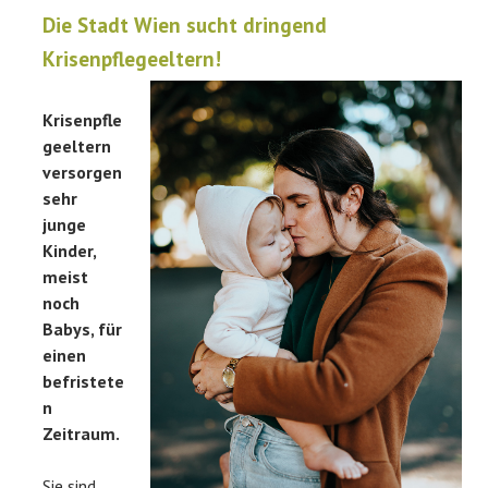
Die Stadt Wien sucht dringend
Krisenpflegeeltern!
Krisenpfle
geeltern
versorgen
sehr
junge
Kinder,
meist
noch
Babys, für
einen
befristete
n
Zeitraum.
Sie sind